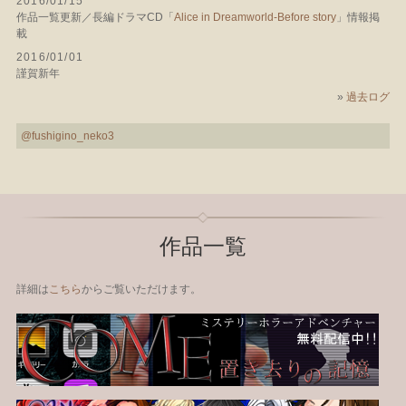
2016/01/15
作品一覧更新／長編ドラマCD「
Alice in Dreamworld-Before story
」情報掲
載
2016/01/01
謹賀新年
»
過去ログ
@fushigino_neko3
作品一覧
詳細は
こちら
からご覧いただけます。